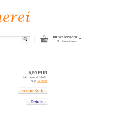
Ihr Warenkorb
0
Pflanzen/Samen
»
Salbei
5,90 EUR
inkl. gesetzl. MwSt.
zzgl.
Versand
in den Korb
Details