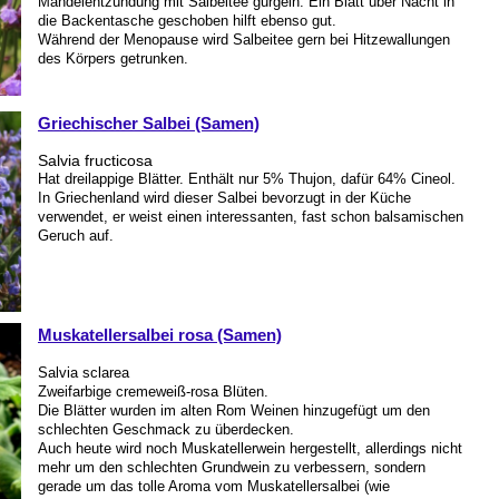
Mandelentzündung mit Salbeitee gurgeln. Ein Blatt über Nacht in
die Backentasche geschoben hilft ebenso gut.
Während der Menopause wird Salbeitee gern bei Hitzewallungen
des Körpers getrunken.
Griechischer Salbei (Samen)
Salvia fructicosa
Hat dreilappige Blätter. Enthält nur 5% Thujon, dafür 64% Cineol.
In Griechenland wird dieser Salbei bevorzugt in der Küche
verwendet, er weist einen interessanten, fast schon balsamischen
Geruch auf.
Muskatellersalbei rosa (Samen)
Salvia sclarea
Zweifarbige cremeweiß-rosa Blüten.
Die Blätter wurden im alten Rom Weinen hinzugefügt um den
schlechten Geschmack zu überdecken.
Auch heute wird noch Muskatellerwein hergestellt, allerdings nicht
mehr um den schlechten Grundwein zu verbessern, sondern
gerade um das tolle Aroma vom Muskatellersalbei (wie