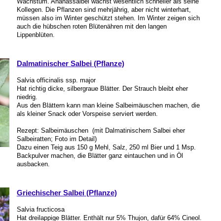
Wachstum. Ananassalbei wächst wesentlich schneller als seine
Kollegen. Die Pflanzen sind mehrjährig, aber nicht winterhart,
müssen also im Winter geschützt stehen. Im Winter zeigen sich
auch die hübschen roten Blütenähren mit den langen
Lippenblüten.
Dalmatinischer Salbei (Pflanze)
Salvia officinalis ssp. major
Hat richtig dicke, silbergraue Blätter. Der Strauch bleibt eher
niedrig.
Aus den Blättern kann man kleine Salbeimäuschen machen, die
als kleiner Snack oder Vorspeise serviert werden.
Rezept: Salbeimäuschen
(mit Dalmatinischem Salbei eher
Salbeiratten; Foto im Detail)
Dazu einen Teig aus 150 g Mehl, Salz, 250 ml Bier und 1 Msp.
Backpulver machen, die Blätter ganz eintauchen und in Öl
ausbacken.
Griechischer Salbei (Pflanze)
Salvia fructicosa
Hat dreilappige Blätter. Enthält nur 5% Thujon, dafür 64% Cineol.