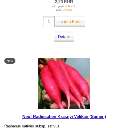
2,20 EUR
inkl. gesetzl. MwSt.
zzgl.
Versand
in den Korb
Details
NEU
Neu! Radieschen Krasnyi Velikan (Samen)
Raphanus sativus subsp. sativus