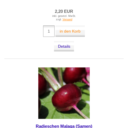
2,20 EUR
inkl. gesetzl. MwSt.
zzgl.
Versand
in den Korb
Details
Radieschen Malaga (Samen)