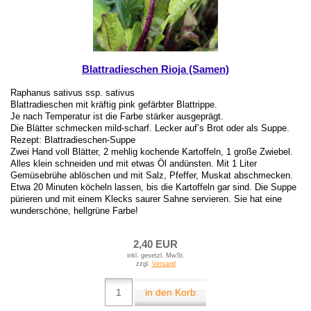
Blattradieschen Rioja (Samen)
Raphanus sativus ssp. sativus
Blattradieschen mit kräftig pink gefärbter Blattrippe.
Je nach Temperatur ist die Farbe stärker ausgeprägt.
Die Blätter schmecken mild-scharf. Lecker auf’s Brot oder als Suppe.
Rezept: Blattradieschen-Suppe
Zwei Hand voll Blätter, 2 mehlig kochende Kartoffeln, 1 große Zwiebel.
Alles klein schneiden und mit etwas Öl andünsten. Mit 1 Liter
Gemüsebrühe ablöschen und mit Salz, Pfeffer, Muskat abschmecken.
Etwa 20 Minuten köcheln lassen, bis die Kartoffeln gar sind. Die Suppe
pürieren und mit einem Klecks saurer Sahne servieren. Sie hat eine
wunderschöne, hellgrüne Farbe!
2,40 EUR
inkl. gesetzl. MwSt.
zzgl.
Versand
in den Korb