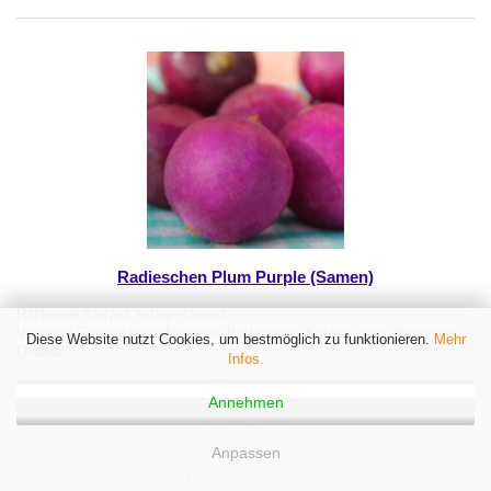
Radieschen Plum Purple (Samen)
Raphanus sativus subsp. sativus
Violettes Ganzjahresradieschen. Butterzarte „Knollen“ von allerbester
Diese Website nutzt Cookies, um bestmöglich zu funktionieren.
Mehr
Qualität.
Infos.
Annehmen
2,20 EUR
inkl. gesetzl. MwSt.
zzgl.
Versand
Anpassen
in den Korb