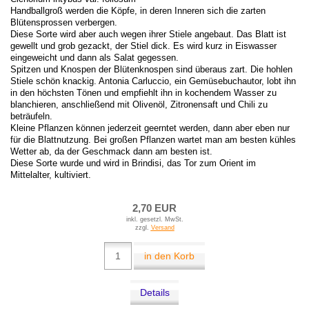
Handballgroß werden die Köpfe, in deren Inneren sich die zarten
Blütensprossen verbergen.
Diese Sorte wird aber auch wegen ihrer Stiele angebaut. Das Blatt ist
gewellt und grob gezackt, der Stiel dick. Es wird kurz in Eiswasser
eingeweicht und dann als Salat gegessen.
Spitzen und Knospen der Blütenknospen sind überaus zart. Die hohlen
Stiele schön knackig. Antonia Carluccio, ein Gemüsebuchautor, lobt ihn
in den höchsten Tönen und empfiehlt ihn in kochendem Wasser zu
blanchieren, anschließend mit Olivenöl, Zitronensaft und Chili zu
beträufeln.
Kleine Pflanzen können jederzeit geerntet werden, dann aber eben nur
für die Blattnutzung. Bei großen Pflanzen wartet man am besten kühles
Wetter ab, da der Geschmack dann am besten ist.
Diese Sorte wurde und wird in Brindisi, das Tor zum Orient im
Mittelalter, kultiviert.
2,70 EUR
inkl. gesetzl. MwSt.
zzgl.
Versand
in den Korb
Details