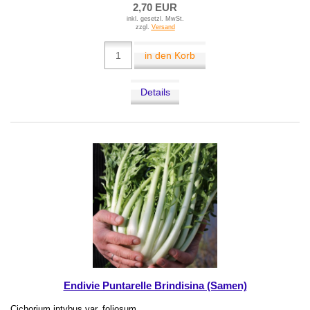
2,70 EUR
inkl. gesetzl. MwSt.
zzgl.
Versand
in den Korb
Details
Endivie Puntarelle Brindisina (Samen)
Cichorium intybus var. foliosum