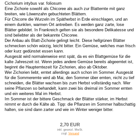
Cichorium intybus var. foliosum
Eine Zichorie sowohl als Chicoree als auch zur Blatternte mit ganz
breiten, wie Löwenzahn gebuchteten Blättern.
Für Chicorre die Wurzeln im Spätherbst in Erde einschlagen, und an
einem dunklen, warmen Ort antreiben. Es werden ganz zarte, lose
Blätter gebildet. In Frankreich gelten sie als besondere Delikatesse und
sind beliebter als der bekannte Chicoree.
Der Anbau als Blatt-Zichorie gelingt leicht. Diese hellgrünen Blätter
schmecken schön würzig, leicht bitter. Ein Gemüse, welches man frisch
oder kurz gedünstet essen kann.
Ausgesät wird normalerweise erst spät, da es ein Blattgemüse für die
kalte Jahreszeit ist. Wenn jedes andere Gemüse bereits abgeerntet ist,
beginnt die Haupterntezeit für Zichorien, also ab Oktober.
Wer Zichorien liebt, erntet allerdings auch schon im Sommer. Ausgesät
für die Sommerernte wird ab Mai, den Sommer über ernten, nicht zu tief
schneiden, die Blätter wachsen bis zum Herbst vollständig nach. Wer
seine Pflanzen so behandelt, kann zwei bis dreimal im Sommer ernten
und ein weiteres Mal im Herbst.
Im Sommer ist der bittere Geschmack der Blätter stärker, im Herbst
nimmt er durch die Kälte ab. Tipp: die Pflanzen im Sommer halbschattig
halten, sie sind dann zarter und wie im Winter weniger bitter.
2,70 EUR
inkl. gesetzl. MwSt.
zzgl.
Versand