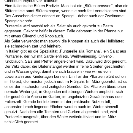
Cichorium intybus var. foliosum
Eine italienische Blüten-Endivie. Man isst die „Blütensprossen“, also die
Blütenstiele samt Blütenknopse, wenn sie noch fest verschlossen sind.
Das Aussehen dieser erinnert an Spargel - daher auch der Zweitname:
Spargelchicorée.
Puntarelle wird sowohl roh als Salat als auch gekocht zu Pasta
gegessen. Gekocht heißt in diesem Falle gebraten: in der Pfanne nur
mit etwas Ölivenöl und Knoblauch.
Als Salat verwendet man sowohl die Knospen als auch die Hüllblätter,
sie schmecken zart und feinherb.
In Italien gibt es die Spezialität „Puntarelle alla Romana", ein Salat aus
Puntarelle, der nur mit Sardellenfilets, Weißweinessig, Olivenöl,
Knoblauch, Salz und Pfeffer angereichert wird. Dazu wird Brot gereicht.
Der Witz dabei: die Blütenstängel werden in feine Streifen geschnitten
und in Wasser gelegt damit sie sich kräuseln - wie wir es vom
Löwenzahn aus Kindertagen kennen. Ein Teil der Pflanzen blüht schon
im Herbst, die meisten jedoch erst im Frühjahr. Im März geerntet, ist es
eines der frischesten und zeitigsten Gemüse! Die Pflanzen überstehen
normale Winter gut, in Gegenden mit strengen Wintern empfiehlt sich
der geschützte Anbau im Garten, im ungeheizten Gewächshaus oder
Folienzelt. Gerade bei letzterem ist der praktische Nutzen toll,
ansonsten brach liegende Flächen werden auch im Winter sinnvoll
genutzt. Nachdem alle Tomaten und Gurken abgeerntet sind, wird
Puntarelle ausgesät, über den Winter weiterkultiviert und im März
schließlich geerntet.